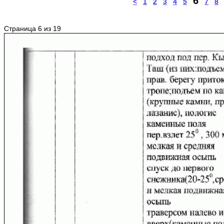
6
<
1
2
3
4
5
7
8
Страница 6 из 19