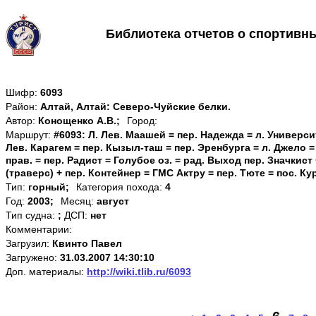
Библиотека отчетов о спортивн
Шифр:
6093
Район:
Алтай, Алтай: Северо-Чуйские белки.
Автор:
Конощенко А.В.;
Город:
Маршрут:
#6093: Л. Лев. Маашей = пер. Надежда = л. Универси
Лев. Карагем = пер. Кызыл-таш = пер. Эренбурга = л. Джело = 
прав. = пер. Радист = Голубое оз. = рад. Выход пер. Значкис
(траверс) + пер. Контейнер = ГМС Актру = пер. Тюте = пос. Ку
Тип:
горный;
Категория похода:
4
Год:
2003;
Месяц:
август
Тип судна:
;
ДСП:
нет
Комментарии:
Загрузил:
Квинто Павел
Загружено:
31.03.2007 14:30:10
Доп. материалы:
http://wiki.tlib.ru/6093