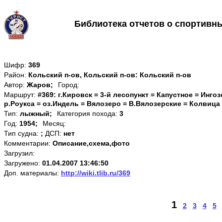
Библиотека отчетов о спортивн
Шифр:
369
Район:
Кольский п-ов, Кольский п-ов: Кольский п-ов
Автор:
Жаров;
Город:
Маршрут:
#369: г.Кировск = 3-й лесопункт = Капустное = Инго
р.Роукса = оз.Индель = Вялозеро = В.Вялозерские = Колвица 
Тип:
лыжный;
Категория похода:
3
Год:
1954;
Месяц:
Тип судна:
;
ДСП:
нет
Комментарии:
Описание,схема,фото
Загрузил:
Загружено:
01.04.2007 13:46:50
Доп. материалы:
http://wiki.tlib.ru/369
1
2
3
4
5