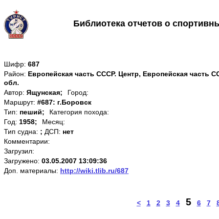
Библиотека отчетов о спортивн
Шифр:
687
Район:
Европейская часть СССР. Центр, Европейская часть С
обл.
Автор:
Ящунская;
Город:
Маршрут:
#687: г.Боровск
Тип:
пеший;
Категория похода:
Год:
1958;
Месяц:
Тип судна:
;
ДСП:
нет
Комментарии:
Загрузил:
Загружено:
03.05.2007 13:09:36
Доп. материалы:
http://wiki.tlib.ru/687
5
<
1
2
3
4
6
7