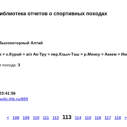
иблиотека отчетов о спортивных походах
 Высокогорный Алтай
к = с.Курай = а/л Ак-Тру = пер.Кзыл-Таш = р.Менсу = Аккем = Ин
я похода:
3
23:41:56
/wiki.tlib.ru/855
113
<
108
109
110
111
112
114
115
116
117
118
>