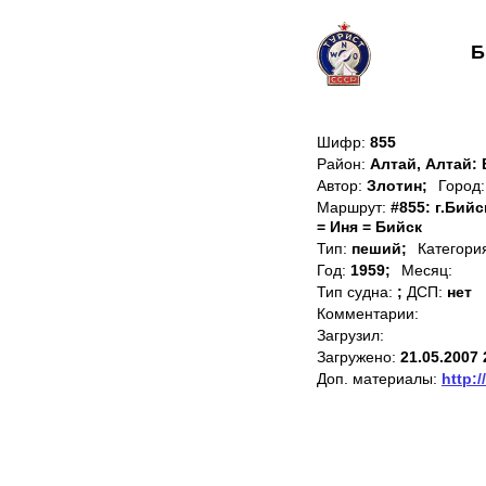
Б
Шифр:
855
Район:
Алтай, Алтай:
Автор:
Злотин;
Город:
Маршрут:
#855: г.Бийс
= Иня = Бийск
Тип:
пеший;
Категори
Год:
1959;
Месяц:
Тип судна:
;
ДСП:
нет
Комментарии:
Загрузил:
Загружено:
21.05.2007 
Доп. материалы:
http:/