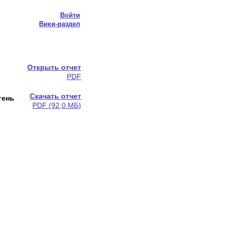
Войти
Вики-раздел
Открыть отчет
PDF
Скачать отчет
гень
PDF (92,0 МБ)