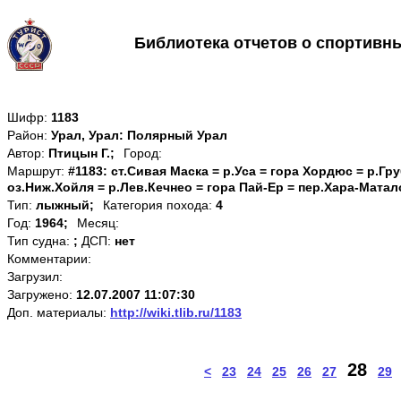
Библиотека отчетов о спортивн
Шифр:
1183
Район:
Урал, Урал: Полярный Урал
Автор:
Птицын Г.;
Город:
Маршрут:
#1183: ст.Сивая Маска = р.Уса = гора Хордюс = р.Гр
оз.Ниж.Хойля = р.Лев.Кечнео = гора Пай-Ер = пер.Хара-Матал
Тип:
лыжный;
Категория похода:
4
Год:
1964;
Месяц:
Тип судна:
;
ДСП:
нет
Комментарии:
Загрузил:
Загружено:
12.07.2007 11:07:30
Доп. материалы:
http://wiki.tlib.ru/1183
28
<
23
24
25
26
27
29