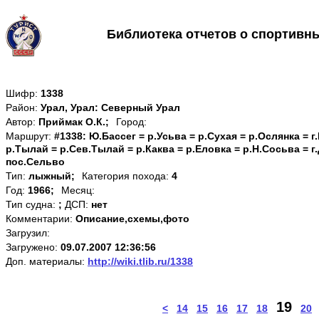
Библиотека отчетов о спортивн
Шифр:
1338
Район:
Урал, Урал: Северный Урал
Автор:
Приймак О.К.;
Город:
Маршрут:
#1338: Ю.Бассег = р.Усьва = р.Сухая = р.Ослянка = г
р.Тылай = р.Сев.Тылай = р.Каква = р.Еловка = р.Н.Сосьва = г
пос.Сельво
Тип:
лыжный;
Категория похода:
4
Год:
1966;
Месяц:
Тип судна:
;
ДСП:
нет
Комментарии:
Описание,схемы,фото
Загрузил:
Загружено:
09.07.2007 12:36:56
Доп. материалы:
http://wiki.tlib.ru/1338
19
<
14
15
16
17
18
20