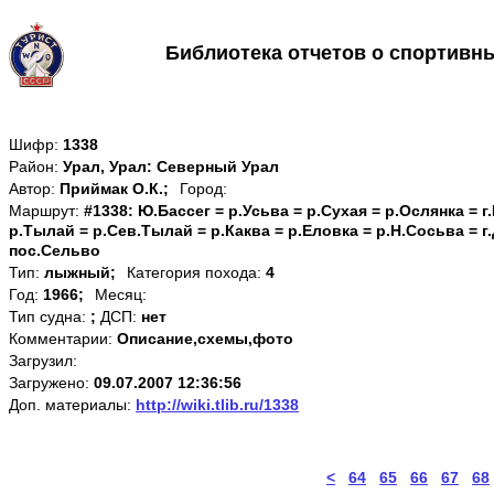
Библиотека отчетов о спортивн
Шифр:
1338
Район:
Урал, Урал: Северный Урал
Автор:
Приймак О.К.;
Город:
Маршрут:
#1338: Ю.Бассег = р.Усьва = р.Сухая = р.Ослянка = г
р.Тылай = р.Сев.Тылай = р.Каква = р.Еловка = р.Н.Сосьва = г
пос.Сельво
Тип:
лыжный;
Категория похода:
4
Год:
1966;
Месяц:
Тип судна:
;
ДСП:
нет
Комментарии:
Описание,схемы,фото
Загрузил:
Загружено:
09.07.2007 12:36:56
Доп. материалы:
http://wiki.tlib.ru/1338
<
64
65
66
67
68