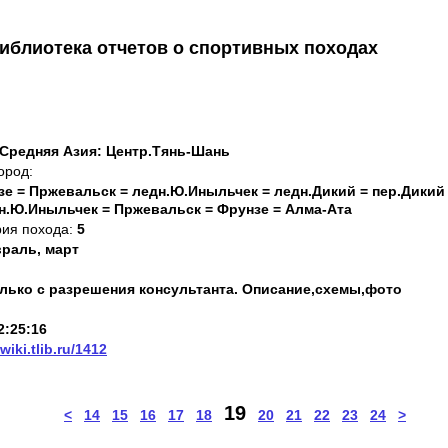
иблиотека отчетов о спортивных походах
 Средняя Азия: Центр.Тянь-Шань
ород:
зе = Пржевальск = ледн.Ю.Иныльчек = ледн.Дикий = пер.Дикий
дн.Ю.Иныльчек = Пржевальск = Фрунзе = Алма-Ата
рия похода:
5
раль, март
Только с разрешения консультанта. Описание,схемы,фото
2:25:16
/wiki.tlib.ru/1412
19
<
14
15
16
17
18
20
21
22
23
24
>