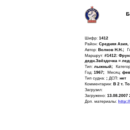
Б
Шифр:
1412
Район:
Средняя Азия,
Автор:
Волков Н.Н.;
Г
Маршрут:
#1412: Фрун
дедн.Звёздочка = ле
Тип:
лыжный;
Катего
Год:
1967;
Месяц:
фев
Тип судна:
;
ДСП:
нет
Комментарии:
В 2 т. 
Загрузил:
Загружено:
13.08.2007 
Доп. материалы:
http:/