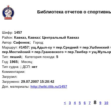
Библиотека отчетов о спортивн
Шифр:
1457
Район:
Кавказ, Кавказ: Центральный Кавказ
Автор:
Сафонов;
Город:
Маршрут:
#1457: ущ.Адыл-су = пер.Средний = пер.Ушбинский
пер.Местийский = пер.Грановского = пер.Твибер = ущ.Мульх
Тип:
пеший;
Категория похода:
5
Год:
1965;
Месяц:
Тип судна:
;
ДСП:
нет
Комментарии:
Загрузил:
Загружено:
29.07.2007 15:20:42
Доп. материалы:
http://wiki.tlib.ru/1457
8
<
3
4
5
6
7
9
10