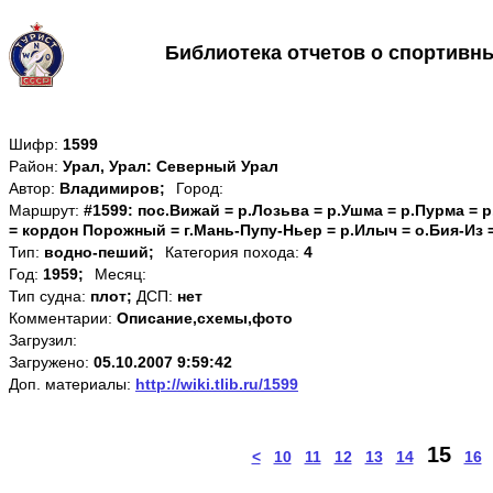
Библиотека отчетов о спортивн
Шифр:
1599
Район:
Урал, Урал: Северный Урал
Автор:
Владимиров;
Город:
Маршрут:
#1599: пос.Вижай = р.Лозьва = р.Ушма = р.Пурма = р
= кордон Порожный = г.Мань-Пупу-Ньер = р.Илыч = о.Бия-Из =
Тип:
водно-пеший;
Категория похода:
4
Год:
1959;
Месяц:
Тип судна:
плот;
ДСП:
нет
Комментарии:
Описание,схемы,фото
Загрузил:
Загружено:
05.10.2007 9:59:42
Доп. материалы:
http://wiki.tlib.ru/1599
15
<
10
11
12
13
14
16