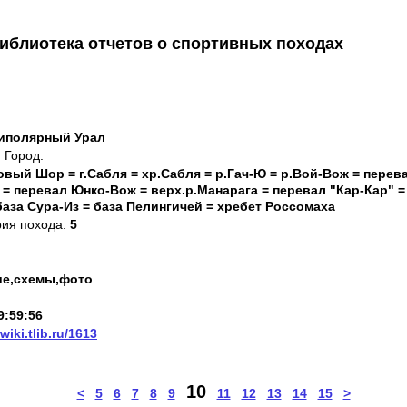
иблиотека отчетов о спортивных походах
риполярный Урал
Город:
овый Шор = г.Сабля = хр.Сабля = р.Гач-Ю = р.Вой-Вож = перев
 = перевал Юнко-Вож = верх.р.Манарага = перевал "Кар-Кар" =
база Сура-Из = база Пелингичей = хребет Россомаха
рия похода:
5
ие,схемы,фото
9:59:56
/wiki.tlib.ru/1613
10
<
5
6
7
8
9
11
12
13
14
15
>