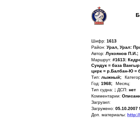
Б
Шифр:
1613
Район:
Урал, Урал: П
Автор:
Лукоянов П.И.;
Маршрут:
#1613: Кедр
Сундук = база Вангыр
цирк = р.Балбан-Ю = 
Тип:
лыжный;
Катего
Год:
1968;
Месяц:
Тип судна:
;
ДСП:
нет
Комментарии:
Описан
Загрузил:
Загружено:
05.10.2007 
Доп. материалы:
http:/