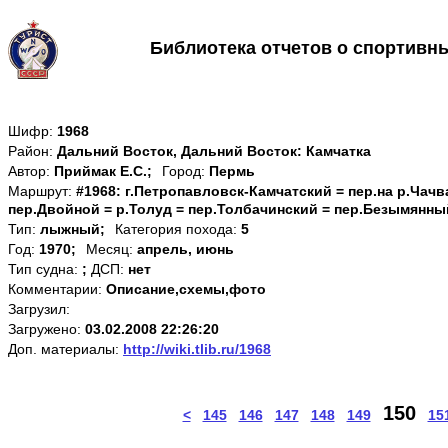
Библиотека отчетов о спортивн
Шифр:
1968
Район:
Дальний Восток, Дальний Восток: Камчатка
Автор:
Приймак Е.С.;
Город:
Пермь
Маршрут:
#1968: г.Петропавловск-Камчатский = пер.на р.Чачва
пер.Двойной = р.Толуд = пер.Толбачинский = пер.Безымянны
Тип:
лыжный;
Категория похода:
5
Год:
1970;
Месяц:
апрель, июнь
Тип судна:
;
ДСП:
нет
Комментарии:
Описание,схемы,фото
Загрузил:
Загружено:
03.02.2008 22:26:20
Доп. материалы:
http://wiki.tlib.ru/1968
150
<
145
146
147
148
149
15