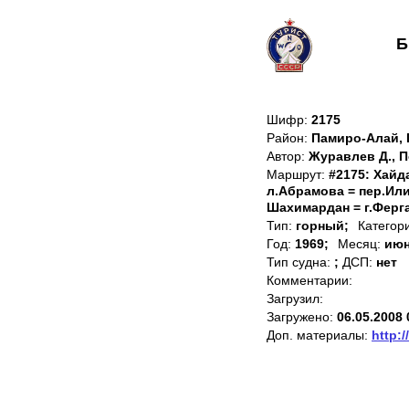
Б
Шифр:
2175
Район:
Памиро-Алай, 
Автор:
Журавлев Д., П
Маршрут:
#2175: Хайд
л.Абрамова = пер.Или
Шахимардан = г.Ферг
Тип:
горный;
Категор
Год:
1969;
Месяц:
июн
Тип судна:
;
ДСП:
нет
Комментарии:
Загрузил:
Загружено:
06.05.2008 
Доп. материалы:
http:/