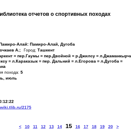
иблиотека отчетов о спортивных походах
Памиро-Алай: Памиро-Алай, Дугоба
очкаев А.;
Город:
Ташкент
аркент = пер.Гаумы = пер.Двойной = р.Джилсу = л.Джаманкырч
ксу = л.Караказык = пер. Дальний = л.Егорова = л.Дугоба =
ана
ия похода:
5
ь, июль
0:12:22
/wiki.tlib.ru/2175
15
<
10
11
12
13
14
16
17
18
19
20
>