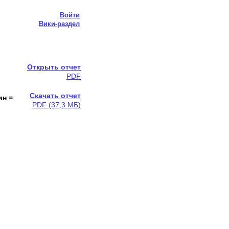
Войти
Вики-раздел
Открыть отчет
PDF
Скачать отчет
ин =
PDF (37,3 МБ)