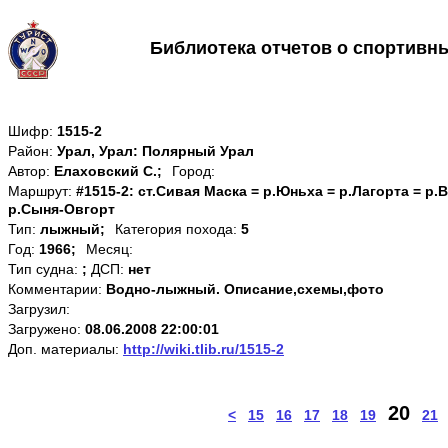
Библиотека отчетов о спортивн
Шифр:
1515-2
Район:
Урал, Урал: Полярный Урал
Автор:
Елаховский С.;
Город:
Маршрут:
#1515-2: ст.Сивая Маска = р.Юньха = р.Лагорта = р.
р.Сыня-Овгорт
Тип:
лыжный;
Категория похода:
5
Год:
1966;
Месяц:
Тип судна:
;
ДСП:
нет
Комментарии:
Водно-лыжный. Описание,схемы,фото
Загрузил:
Загружено:
08.06.2008 22:00:01
Доп. материалы:
http://wiki.tlib.ru/1515-2
20
<
15
16
17
18
19
21