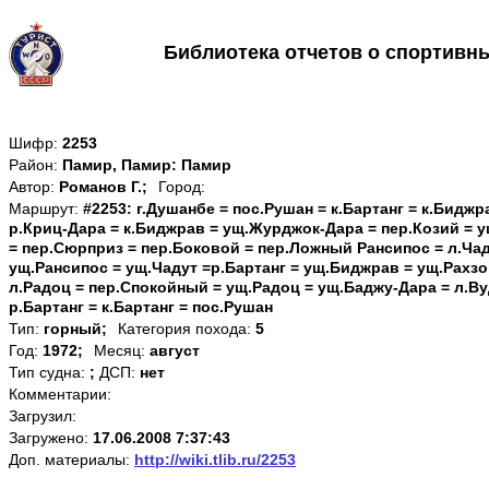
Библиотека отчетов о спортивн
Шифр:
2253
Район:
Памир, Памир: Памир
Автор:
Романов Г.;
Город:
Маршрут:
#2253: г.Душанбе = пос.Рушан = к.Бартанг = к.Биджр
р.Криц-Дара = к.Биджрав = ущ.Журджок-Дара = пер.Козий = 
= пер.Сюрприз = пер.Боковой = пер.Ложный Рансипос = л.Чад
ущ.Рансипос = ущ.Чадут =р.Бартанг = ущ.Биджрав = ущ.Рахзов
л.Радоц = пер.Спокойный = ущ.Радоц = ущ.Баджу-Дара = л.В
р.Бартанг = к.Бартанг = пос.Рушан
Тип:
горный;
Категория похода:
5
Год:
1972;
Месяц:
август
Тип судна:
;
ДСП:
нет
Комментарии:
Загрузил:
Загружено:
17.06.2008 7:37:43
Доп. материалы:
http://wiki.tlib.ru/2253