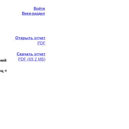
Войти
Вики-раздел
Открыть отчет
PDF
Скачать отчет
PDF (69,2 МБ)
ний
оц =