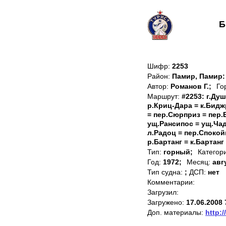
Б
Шифр:
2253
Район:
Памир, Памир:
Автор:
Романов Г.;
Го
Маршрут:
#2253: г.Душ
р.Криц-Дара = к.Бидж
= пер.Сюрприз = пер.
ущ.Рансипос = ущ.Чад
л.Радоц = пер.Спокой
р.Бартанг = к.Бартанг
Тип:
горный;
Категор
Год:
1972;
Месяц:
авг
Тип судна:
;
ДСП:
нет
Комментарии:
Загрузил:
Загружено:
17.06.2008 
Доп. материалы:
http:/