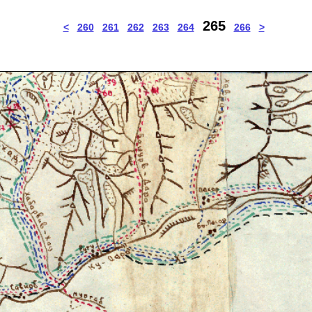
265
<
260
261
262
263
264
266
>