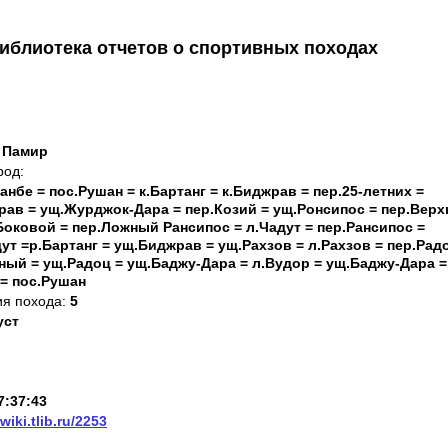
иблиотека отчетов о спортивных походах
 Памир
род:
анбе = пос.Рушан = к.Бартанг = к.Биджрав = пер.25-летних =
рав = ущ.Журджок-Дара = пер.Козий = ущ.Ронсипос = пер.Верх
Боковой = пер.Ложный Рансипос = л.Чадут = пер.Рансипос =
ут =р.Бартанг = ущ.Биджрав = ущ.Рахзов = л.Рахзов = пер.Рад
ный = ущ.Радоц = ущ.Баджу-Дара = л.Вудор = ущ.Баджу-Дара =
 = пос.Рушан
ия похода:
5
уст
7:37:43
/wiki.tlib.ru/2253