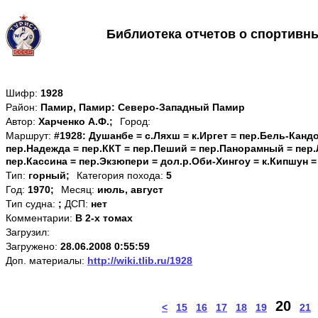
Библиотека отчетов о спортивн
Шифр:
1928
Район:
Памир, Памир: Северо-Западный Памир
Автор:
Харченко А.Ф.;
Город:
Маршрут:
#1928: Душанбе = с.Ляхш = к.Иргет = пер.Бель-Кандо
пер.Надежда = пер.ККТ = пер.Пеший = пер.Панорамный = пер.
пер.Кассина = пер.Экзюпери = дол.р.Оби-Хингоу = к.Кипшун 
Тип:
горный;
Категория похода:
5
Год:
1970;
Месяц:
июль, август
Тип судна:
;
ДСП:
нет
Комментарии:
В 2-х томах
Загрузил:
Загружено:
28.06.2008 0:55:59
Доп. материалы:
http://wiki.tlib.ru/1928
20
<
15
16
17
18
19
21