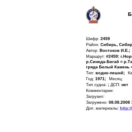
Б
Шифр:
2459
Район:
Сибирь, Сиби
Автор:
Востоков И.Е.;
Маршрут:
#2459: г.Нор
р.Синеда-Бигай = р.Та
гряда Белый Камень = 
Тип:
водно-пеший;
К
Год:
1971;
Месяц:
Тип судна:
;
ДСП:
нет
Комментарии:
Загрузил:
Загружено:
08.08.2008 
Доп. материалы:
http:/