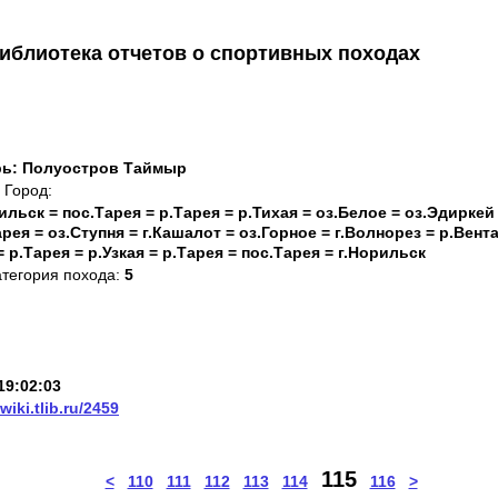
иблиотека отчетов о спортивных походах
рь: Полуостров Таймыр
Город:
ильск = пос.Тарея = р.Тарея = р.Тихая = оз.Белое = оз.Эдиркей
рея = оз.Ступня = г.Кашалот = оз.Горное = г.Волнорез = р.Вента
р.Тарея = р.Узкая = р.Тарея = пос.Тарея = г.Норильск
атегория похода:
5
19:02:03
/wiki.tlib.ru/2459
115
<
110
111
112
113
114
116
>