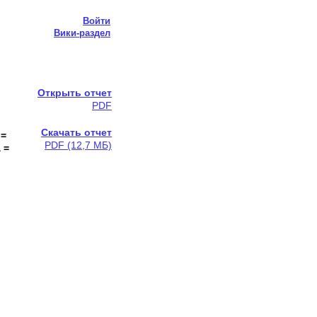
Войти
Вики-раздел
Открыть отчет
PDF
Скачать отчет
 =
PDF (12,7 МБ)
 =