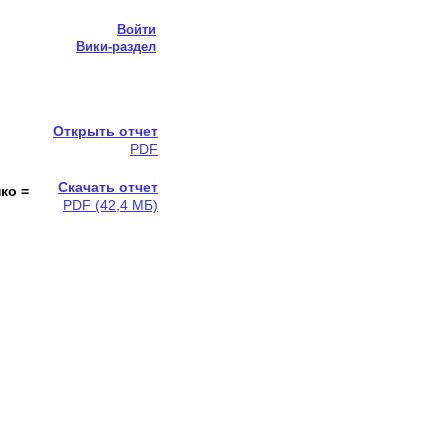
Войти
Вики-раздел
Открыть отчет
PDF
Скачать отчет
ко =
PDF (42,4 МБ)