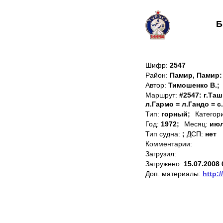
Б
Шифр:
2547
Район:
Памир, Памир
Автор:
Тимошенко В.;
Маршрут:
#2547: г.Та
л.Гармо = л.Гандо = с
Тип:
горный;
Категор
Год:
1972;
Месяц:
июл
Тип судна:
;
ДСП:
нет
Комментарии:
Загрузил:
Загружено:
15.07.2008 
Доп. материалы:
http:/