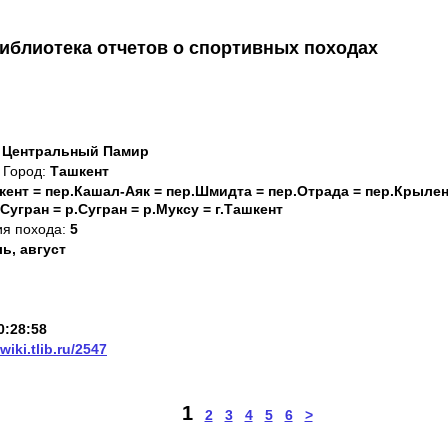
иблиотека отчетов о спортивных походах
: Центральный Памир
Город:
Ташкент
шкент = пер.Кашал-Аяк = пер.Шмидта = пер.Отрада = пер.Крылен
.Сугран = р.Сугран = р.Муксу = г.Ташкент
ия похода:
5
ь, август
0:28:58
/wiki.tlib.ru/2547
1
2
3
4
5
6
>