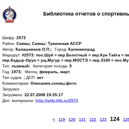
Библиотека отчетов о спортивн
Шифр:
2573
Район:
Саяны, Саяны: Тувинская АССР
Автор:
Калашников О.П.;
Город:
Калининград
Маршрут:
#2573: пос.Шуй = пер.Болотный = пер.Кук-Тайга = 
пер.Кадыр-Орун = ущ.Мугур = пер.МОСТЭ = пер.3100 = пос.М
Тип:
лыжный;
Категория похода:
5
Год:
1973;
Месяц:
февраль, март
Тип судна:
;
ДСП:
нет
Комментарии:
Описание,схемы,фото
Загрузил:
Загружено:
22.07.2008 19:25:17
Доп. материалы:
http://wiki.tlib.ru/2573
124
<
119
120
121
122
123
12