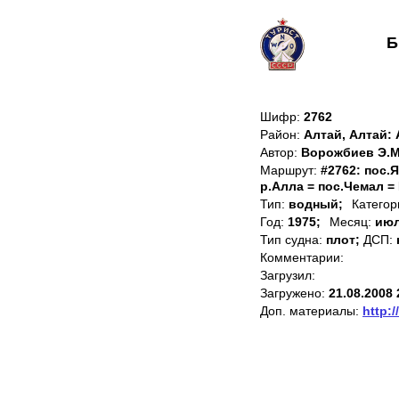
Б
Шифр:
2762
Район:
Алтай, Алтай:
Автор:
Ворожбиев Э.М
Маршрут:
#2762: пос.Я
р.Алла = пос.Чемал =
Тип:
водный;
Категор
Год:
1975;
Месяц:
июл
Тип судна:
плот;
ДСП:
Комментарии:
Загрузил:
Загружено:
21.08.2008 
Доп. материалы:
http:/