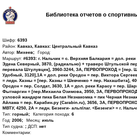
Библиотека отчетов о спортивн
Шифр:
6393
Район:
Кавказ, Кавказ: Центральный Кавказ
Автор:
Михеев;
Город:
Маршрут:
#6393: г. Нальчик = с. Верхняя Балкария = дол. реки
Эдена Северный, 3870, (радиально) + траверс Штульской пер
перевала Штулувцек], 3960-3244, ЗА, ПЕРВОПРОХОД = [пер. Ш
Удобный, 3120],1А = дол. реки Орсдон = пер. Виктора Серге
= ледн. Хазны = [пер. Хазны = Шевченко + пер. Нахашбита], 4
Орсдон = пер. Солдат, 3630, 1А = дол. реки Карасу = пер. Шар
Фытнаргин = [пер.Михаила Озимова, 3950, ЗА, ПЕРВОПРОХОД
узловой жандарм пика Белая Незнакомка = пик Черная Незнако
Айлама = пер. Карабин.ру (Carabin.ru), 3656, ЗА, ПЕРВОПРОХО
МВТУ, 4250, 2А = ледн. Безенги- альп/лаг. <Безенги> = г. Нальч
Тип:
горный;
Категория похода:
6
Год:
2006;
Месяц:
июль
Тип судна:
;
ДСП:
нет
Комментарии: