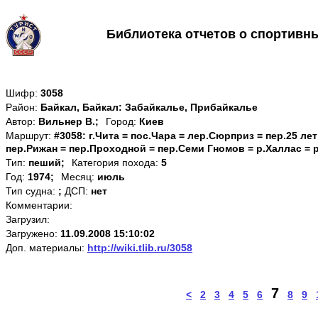
Библиотека отчетов о спортивн
Шифр:
3058
Район:
Байкал, Байкал: Забайкалье, Прибайкалье
Автор:
Вильнер В.;
Город:
Киев
Маршрут:
#3058: г.Чита = пос.Чара = лер.Сюрприз = пер.25 ле
пер.Рижан = пер.Проходной = пер.Семи Гномов = р.Халлас = 
Тип:
пеший;
Категория похода:
5
Год:
1974;
Месяц:
июль
Тип судна:
;
ДСП:
нет
Комментарии:
Загрузил:
Загружено:
11.09.2008 15:10:02
Доп. материалы:
http://wiki.tlib.ru/3058
7
<
2
3
4
5
6
8
9