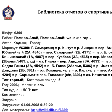
Библиотека отчетов о спортивн
Шифр:
6399
Район:
Памиро-Алай, Памиро-Алай: Фанские горы
Автор:
Кодыш;
Город:
Маршрут:
#6399: Г. Самарканд = р. Кштут = р. Зиндон = пер. Ам
Юбилейный (2А, 4340) = пер. Самарский (2Б, 4375) = пер. Блок 
Кишиневский (1А, 4087) = пер. Кузбасс (ЗА, 4565) = пер. Мирал
(2Бальп,5489, рад) = оз. Пиала = пер. Адиджи (ЗА, 4633) = пер
Седло Ганзы (ЗА, 4542) = в. Б. Ганза (2Аальп, 5306) = р. Имат =
Джиджик (1Б, 3911) = оз. Искандеркуль = р. Каракуль = пер. 
4204) = р. Сарымат = пер. Тавасанг (н/к, 3306) = оз. Нежигон =
Тип:
горный;
Категория похода:
5
Год:
2006;
Месяц:
июль
Тип судна:
;
ДСП:
нет
Комментарии:
Загрузил:
Загружено:
01.09.2008 9:39:20
Доп. материалы:
http://wiki.tlib.ru/6399