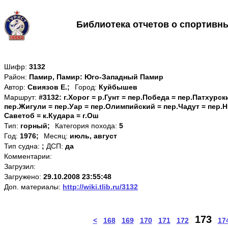
Библиотека отчетов о спортивн
Шифр:
3132
Район:
Памир, Памир: Юго-Западный Памир
Автор:
Свиязов Е.;
Город:
Куйбышев
Маршрут:
#3132: г.Хорог = р.Гунт = пер.Победа = пер.Патхурск
пер.Жигули = пер.Уар = пер.Олимпийский = пер.Чадут = пер.Н
Саветоб = к.Кудара = г.Ош
Тип:
горный;
Категория похода:
5
Год:
1976;
Месяц:
июль, август
Тип судна:
;
ДСП:
да
Комментарии:
Загрузил:
Загружено:
29.10.2008 23:55:48
Доп. материалы:
http://wiki.tlib.ru/3132
173
<
168
169
170
171
172
17