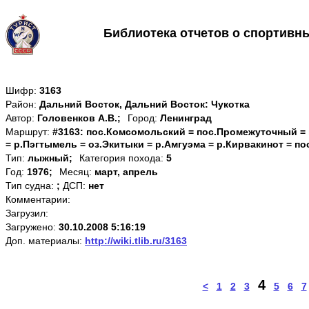
Библиотека отчетов о спортивн
Шифр:
3163
Район:
Дальний Восток, Дальний Восток: Чукотка
Автор:
Головенков А.В.;
Город:
Ленинград
Маршрут:
#3163: пос.Комсомольский = пос.Промежуточный = 
= р.Пэгтымель = оз.Экитыки = р.Амгуэма = р.Кирвакинот = по
Тип:
лыжный;
Категория похода:
5
Год:
1976;
Месяц:
март, апрель
Тип судна:
;
ДСП:
нет
Комментарии:
Загрузил:
Загружено:
30.10.2008 5:16:19
Доп. материалы:
http://wiki.tlib.ru/3163
4
<
1
2
3
5
6
7