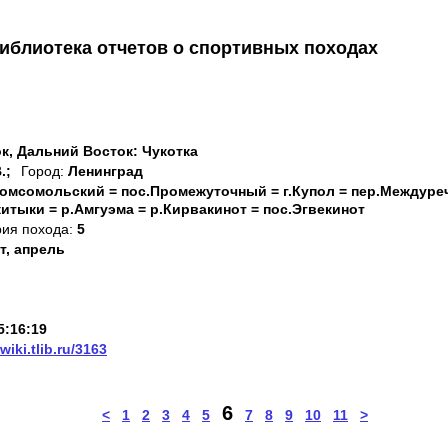
иблиотека отчетов о спортивных походах
к, Дальний Восток: Чукотка
.;
Город:
Ленинград
Комсомольский = пос.Промежуточный = г.Купол = пер.Междур
китыки = р.Амгуэма = р.Кирвакинот = пос.Эгвекинот
рия похода:
5
т, апрель
5:16:19
/wiki.tlib.ru/3163
6
<
1
2
3
4
5
7
8
9
10
11
>