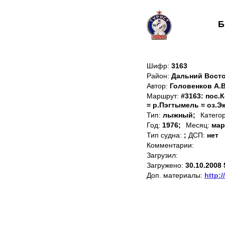
Б
Шифр:
3163
Район:
Дальний Восто
Автор:
Головенков А.В
Маршрут:
#3163: пос.
= р.Пэгтымель = оз.Э
Тип:
лыжный;
Катего
Год:
1976;
Месяц:
мар
Тип судна:
;
ДСП:
нет
Комментарии:
Загрузил:
Загружено:
30.10.2008 
Доп. материалы:
http:/