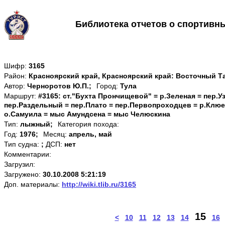
Библиотека отчетов о спортивн
Шифр:
3165
Район:
Красноярский край, Красноярский край: Восточный 
Автор:
Черноротов Ю.П.;
Город:
Тула
Маршрут:
#3165: ст."Бухта Прончищевой" = р.Зеленая = пер.
пер.Раздельный = пер.Плато = пер.Первопроходцев = р.Клюе
о.Самуила = мыс Амундсена = мыс Челюскина
Тип:
лыжный;
Категория похода:
Год:
1976;
Месяц:
апрель, май
Тип судна:
;
ДСП:
нет
Комментарии:
Загрузил:
Загружено:
30.10.2008 5:21:19
Доп. материалы:
http://wiki.tlib.ru/3165
15
<
10
11
12
13
14
16