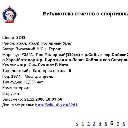
Библиотека отчетов о спортивн
Шифр:
3241
Район:
Урал, Урал: Полярный Урал
Автор:
Визжачий Н.С.;
Город:
Маршрут:
#3241: Пос.Полярный(110км) = р.Собь = пер.Собский
р.Хара-Мотолоу = р.Широтная = р.Левая Хойла = пер.Северн
Кечпель = р.Юнь-Яха = ст.В.Инта
Тип:
лыжный;
Категория похода:
5
Год:
1977;
Месяц:
апрель
Тип судна:
;
ДСП:
нет
Комментарии:
Загрузил:
Загружено:
21.11.2008 18:09:56
Доп. материалы:
http://wiki.tlib.ru/3241
6
<
1
2
3
4
5
7
8