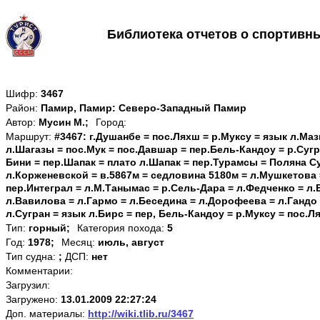
Библиотека отчетов о спортивн
Шифр:
3467
Район:
Памир, Памир: Северо-Западный Памир
Автор:
Мусин М.;
Город:
Маршрут:
#3467: г.Душанбе = пос.Ляхш = р.Муксу = язык л.Мазг
л.Шагазы = пос.Мук = пос.Давшар = пер.Бель-Кандоу = р.Сугр
Бини = пер.Шапак = плато л.Шапак = пер.Турамсы = Поляна С
л.Корженевской = в.5867м = седловина 5180м = л.Мушкетова 
пер.Интеграл = л.М.Танымас = р.Сель-Дара = л.Федченко = л
л.Вавилова = л.Гармо = л.Беседина = л.Дорофеева = л.Ганд
л.Сугран = язык л.Бирс = пер, Бель-Кандоу = р.Муксу = пос.Л
Тип:
горный;
Категория похода:
5
Год:
1978;
Месяц:
июль, август
Тип судна:
;
ДСП:
нет
Комментарии:
Загрузил:
Загружено:
13.01.2009 22:27:24
Доп. материалы:
http://wiki.tlib.ru/3467