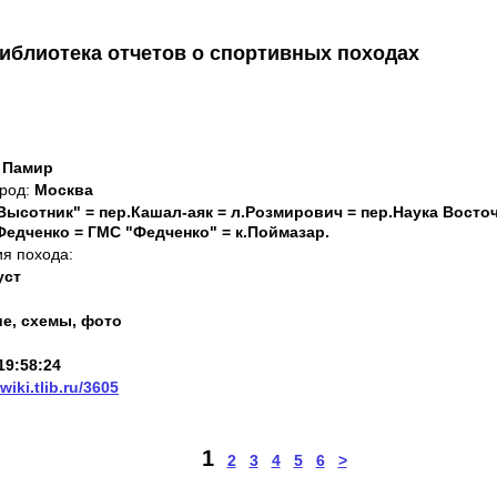
иблиотека отчетов о спортивных походах
 Памир
род:
Москва
"Высотник" = пер.Кашал-аяк = л.Розмирович = пер.Наука Вост
.Федченко = ГМС "Федченко" = к.Поймазар.
ия похода:
уст
е, схемы, фото
19:58:24
/wiki.tlib.ru/3605
1
2
3
4
5
6
>