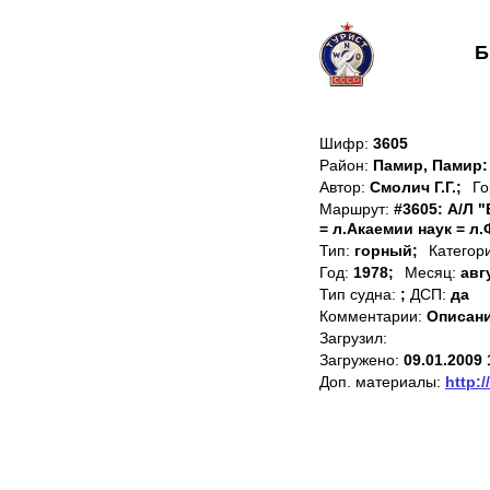
Б
Шифр:
3605
Район:
Памир, Памир:
Автор:
Смолич Г.Г.;
Го
Маршрут:
#3605: А/Л 
= л.Акаемии наук = л
Тип:
горный;
Категор
Год:
1978;
Месяц:
авг
Тип судна:
;
ДСП:
да
Комментарии:
Описани
Загрузил:
Загружено:
09.01.2009 
Доп. материалы:
http:/