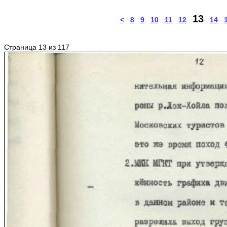
13
<
8
9
10
11
12
14
Страница 13 из 117