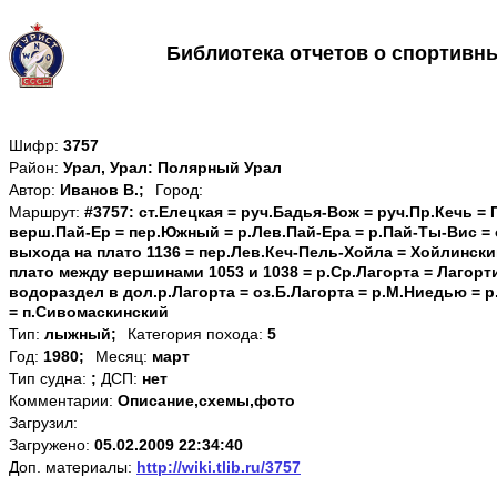
Библиотека отчетов о спортивн
Шифр:
3757
Район:
Урал, Урал: Полярный Урал
Автор:
Иванов В.;
Город:
Маршрут:
#3757: ст.Елецкая = руч.Бадья-Вож = руч.Пр.Кечь = 
верш.Пай-Ер = пер.Южный = р.Лев.Пай-Ера = р.Пай-Ты-Вис = 
выхода на плато 1136 = пер.Лев.Кеч-Пель-Хойла = Хойлински
плато между вершинами 1053 и 1038 = р.Ср.Лагорта = Лагорт
водораздел в дол.р.Лагорта = оз.Б.Лагорта = р.М.Ниедью = р
= п.Сивомаскинский
Тип:
лыжный;
Категория похода:
5
Год:
1980;
Месяц:
март
Тип судна:
;
ДСП:
нет
Комментарии:
Описание,схемы,фото
Загрузил:
Загружено:
05.02.2009 22:34:40
Доп. материалы:
http://wiki.tlib.ru/3757