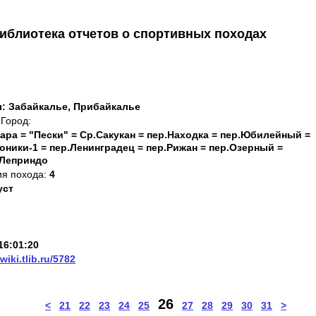
иблиотека отчетов о спортивных походах
л: Забайкалье, Прибайкалье
Город:
Чара = "Пески" = Ср.Сакукан = пер.Находка = пер.Юбилейный =
оники-1 = пер.Ленинградец = пер.Рижан = пер.Озерный =
.Леприндо
ия похода:
4
уст
16:01:20
/wiki.tlib.ru/5782
26
<
21
22
23
24
25
27
28
29
30
31
>