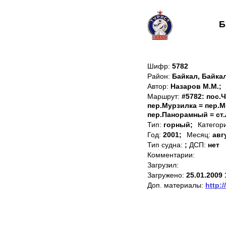
Б
Шифр:
5782
Район:
Байкал, Байка
Автор:
Назаров М.М.;
Маршрут:
#5782: пос.
пер.Мурзилка = пер.М
пер.Панорамный = ст
Тип:
горный;
Категор
Год:
2001;
Месяц:
авг
Тип судна:
;
ДСП:
нет
Комментарии:
Загрузил:
Загружено:
25.01.2009 
Доп. материалы:
http:/