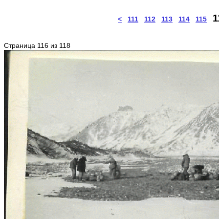
1
<
111
112
113
114
115
Страница 116 из 118