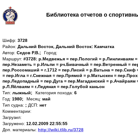
Библиотека отчетов о спортивн
Шифр:
3728
Район:
Дальний Восток, Дальний Восток: Камчатка
Автор:
Седов Р.В.;
Город:
Маршрут:
#3728: р.Медвежья = пер.Пологий = р.Линлинваям =
пер.Незаметь = р.Ильпи = рч.Бивачный = пер.Ветренный = пе
пер.Россомаший = г.1712 = пер.Лисий = р.Ватына = пер.Скиф
= пер.Игла = г.Снежная = пер.Прямой = р.Матыскен = пер.Про
пер.Ледопадный = пер.Дуга = пер.Магаданский = р.Ачайраям 
р.Л.Яёлваям = г.Ледяная = пер.Голубой каньон
Тип:
лыжный;
Категория похода:
6
Год:
1980;
Месяц:
май
Тип судна:
;
ДСП:
нет
Комментарии:
Загрузил:
Загружено:
12.02.2009 22:55:55
Доп. материалы:
http://wiki.tlib.ru/3728