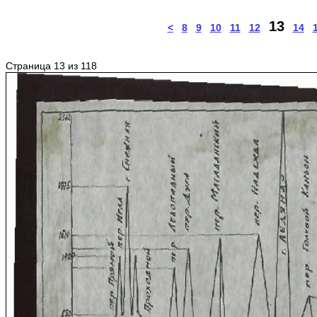
13
<
8
9
10
11
12
14
Страница 13 из 118