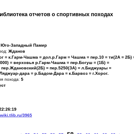
иблиотека отчетов о спортивных походах
: Юго-Западный Памир
род:
Жданов
ог = к.Гарм-Чашма = дол.р.Гарм = Чашма = пер.10 = ти(2А = 2Б) 
5000) = верховья р.Гарм-Чашма = пер.Богуш = (1Б) =
пер.Ждановский(2Б) = пер.5250(ЗА) = л.Биджуары =
Ляджуар-дара = р.Бадом-Дара = к.Барвоз = г.Хорог.
ия похода:
5
уст
22:26:19
/wiki.tlib.ru/3965