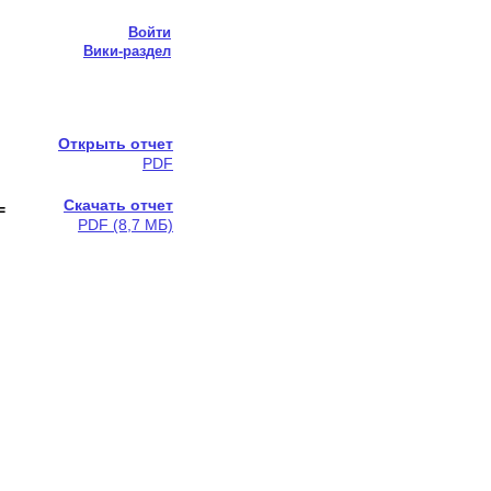
Войти
Вики-раздел
Открыть отчет
PDF
Скачать отчет
=
PDF (8,7 МБ)