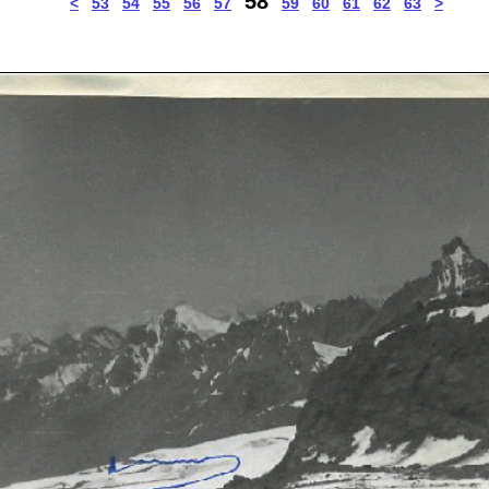
58
<
53
54
55
56
57
59
60
61
62
63
>