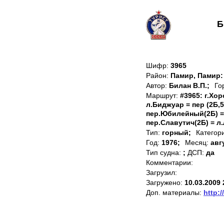
Б
Шифр:
3965
Район:
Памир, Памир
Автор:
Билан В.П.;
Го
Маршрут:
#3965: г.Хор
л.Биджуар = пер (2Б,
пер.Юбилейный(2Б) = 
пер.Славутич(2Б) = л.
Тип:
горный;
Категор
Год:
1976;
Месяц:
авг
Тип судна:
;
ДСП:
да
Комментарии:
Загрузил:
Загружено:
10.03.2009 
Доп. материалы:
http:/