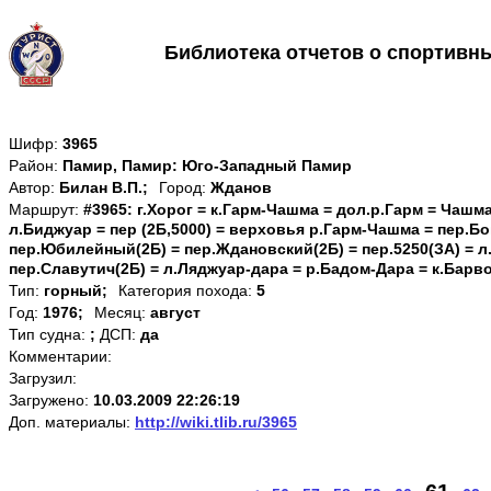
Библиотека отчетов о спортивн
Шифр:
3965
Район:
Памир, Памир: Юго-Западный Памир
Автор:
Билан В.П.;
Город:
Жданов
Маршрут:
#3965: г.Хорог = к.Гарм-Чашма = дол.р.Гарм = Чашма 
л.Биджуар = пер (2Б,5000) = верховья р.Гарм-Чашма = пер.Бог
пер.Юбилейный(2Б) = пер.Ждановский(2Б) = пер.5250(ЗА) = 
пер.Славутич(2Б) = л.Ляджуар-дара = р.Бадом-Дара = к.Барвоз
Тип:
горный;
Категория похода:
5
Год:
1976;
Месяц:
август
Тип судна:
;
ДСП:
да
Комментарии:
Загрузил:
Загружено:
10.03.2009 22:26:19
Доп. материалы:
http://wiki.tlib.ru/3965