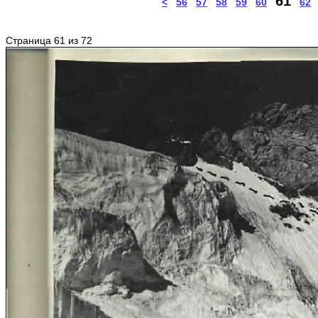
61
<
56
57
58
59
60
62
Страница 61 из 72