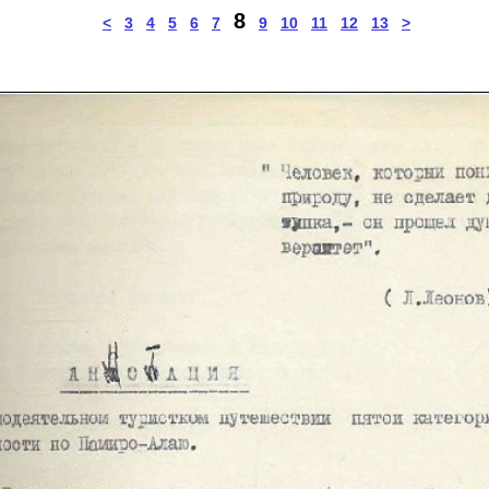
8
<
3
4
5
6
7
9
10
11
12
13
>