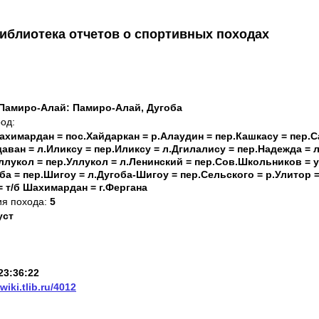
иблиотека отчетов о спортивных походах
Памиро-Алай: Памиро-Алай, Дугоба
од:
Шахимардан = пос.Хайдаркан = р.Алаудин = пер.Кашкасу = пер.С
аван = л.Иликсу = пер.Иликсу = л.Дгилалису = пер.Надежда = л
ллукол = пер.Уллукол = л.Ленинский = пер.Сов.Школьников = 
ба = пер.Шигоу = л.Дугоба-Шигоу = пер.Сельского = р.Улитор =
= т/б Шахимардан = г.Фергана
ия похода:
5
уст
23:36:22
/wiki.tlib.ru/4012