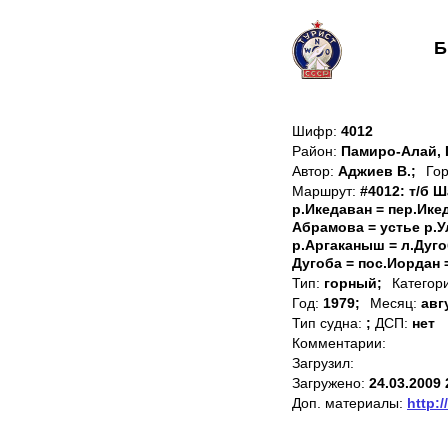
Б
Шифр:
4012
Район:
Памиро-Алай, 
Автор:
Аджиев В.;
Гор
Маршрут:
#4012: т/б 
р.Икедаван = пер.Икед
Абрамова = устье р.У
р.Аргаканыш = л.Дуго
Дугоба = пос.Иордан 
Тип:
горный;
Категор
Год:
1979;
Месяц:
авг
Тип судна:
;
ДСП:
нет
Комментарии:
Загрузил:
Загружено:
24.03.2009 
Доп. материалы:
http:/