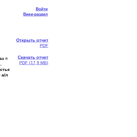
Войти
Вики-раздел
Открыть отчет
PDF
Скачать отчет
аз =
PDF (17,9 МБ)
.
устье
 а/л