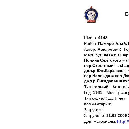
Б
Шифр:
4143
Район:
Памиро-Алай, 
Автор:
Макаревич;
Го
Маршрут:
#4143: г.Фер
Поляна Селтского = л
пер.Скрытный = л.Гад
дол.р.Юж.Караказык =
пер.Надежда = пер.Д
дол.р.Янгидаван = ку
Тип:
горный;
Категор
Год:
1981;
Месяц:
авг
Тип судна:
;
ДСП:
нет
Комментарии:
Загрузил:
Загружено:
31.03.2009 
Доп. материалы:
http:/