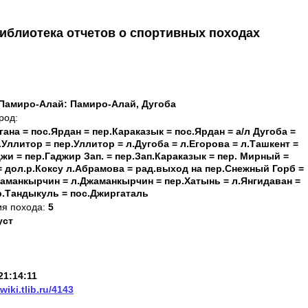
иблиотека отчетов о спортивных походах
Памиро-Алай: Памиро-Алай, Дугоба
род:
гана = пос.Ярдан = пер.Караказык = пос.Ярдан = а/л Дугоба =
.Уллитор = пер.Уллитор = л.Дугоба = л.Егорова = л.Ташкент =
жи = пер.Гаджир Зап. = пер.Зап.Караказык = пер. Мирный =
 дол.р.Коксу л.Абрамова = рад.выход на пер.Снежный Горб =
жаманкырчин = л.Джаманкырчин = пер.Хатынь = л.Янгидаван =
р.Тандыкуль = пос.Джиргаталь
ия похода:
5
уст
21:14:11
/wiki.tlib.ru/4143