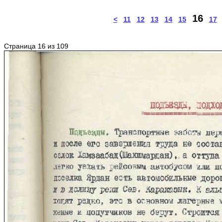
16
<
11
12
13
14
15
17
Страница 16 из 109