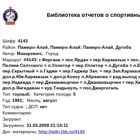
Библиотека отчетов о спортивн
Шифр:
4143
Район:
Памиро-Алай, Памиро-Алай: Памиро-Алай, Дугоба
Автор:
Макаревич;
Город:
Маршрут:
#4143: г.Фергана = пос.Ярдан = пер.Караказык = пос
Поляна Селтского = л.Уллитор = пер.Уллитор = л.Дугоба = л.
пер.Скрытный = л.Гаджи = пер.Гаджир Зап. = пер.Зап.Караказ
дол.р.Юж.Караказык = дол.р.Коксу л.Абрамова = рад.выход 
пер.Надежда = пер.Джаманкырчин = л.Джаманкырчин = пер.Ха
дол.р.Янгидаван = кур.Тандыкуль = пос.Джиргаталь
Тип:
горный;
Категория похода:
5
Год:
1981;
Месяц:
август
Тип судна:
;
ДСП:
нет
Комментарии:
Загрузил:
Загружено:
31.03.2009 21:14:11
Доп. материалы:
http://wiki.tlib.ru/4143