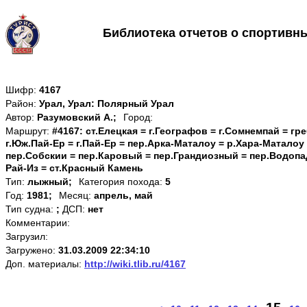
Библиотека отчетов о спортивн
Шифр:
4167
Район:
Урал, Урал: Полярный Урал
Автор:
Разумовский А.;
Город:
Маршрут:
#4167: ст.Елецкая = г.Географов = г.Сомнемпай = гр
г.Юж.Пай-Ер = г.Пай-Ер = пер.Арка-Маталоу = р.Хара-Маталоу 
пер.Собскии = пер.Каровый = пер.Грандиозный = пер.Водопа
Рай-Из = ст.Красный Камень
Тип:
лыжный;
Категория похода:
5
Год:
1981;
Месяц:
апрель, май
Тип судна:
;
ДСП:
нет
Комментарии:
Загрузил:
Загружено:
31.03.2009 22:34:10
Доп. материалы:
http://wiki.tlib.ru/4167