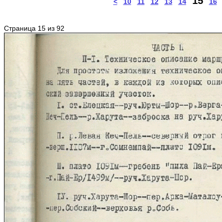
15
<
10
11
12
13
14
16
Страница 15 из 92