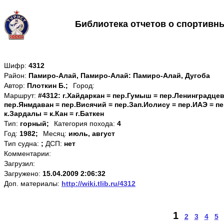
Библиотека отчетов о спортивн
Шифр:
4312
Район:
Памиро-Алай, Памиро-Алай: Памиро-Алай, Дугоба
Автор:
Плоткин Б.;
Город:
Маршрут:
#4312: г.Хайдаркан = пер.Гумыш = пер.Ленинградцев
пер.Янмдаван = пер.Висячий = пер.Зап.Иолису = пер.ИАЭ = п
к.Зардалы = к.Кан = г.Баткен
Тип:
горный;
Категория похода:
4
Год:
1982;
Месяц:
июль, август
Тип судна:
;
ДСП:
нет
Комментарии:
Загрузил:
Загружено:
15.04.2009 2:06:32
Доп. материалы:
http://wiki.tlib.ru/4312
1
2
3
4
5