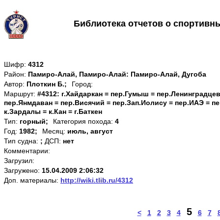
Библиотека отчетов о спортивн
Шифр:
4312
Район:
Памиро-Алай, Памиро-Алай: Памиро-Алай, Дугоба
Автор:
Плоткин Б.;
Город:
Маршрут:
#4312: г.Хайдаркан = пер.Гумыш = пер.Ленинградцев
пер.Янмдаван = пер.Висячий = пер.Зап.Иолису = пер.ИАЭ = п
к.Зардалы = к.Кан = г.Баткен
Тип:
горный;
Категория похода:
4
Год:
1982;
Месяц:
июль, август
Тип судна:
;
ДСП:
нет
Комментарии:
Загрузил:
Загружено:
15.04.2009 2:06:32
Доп. материалы:
http://wiki.tlib.ru/4312
5
<
1
2
3
4
6
7