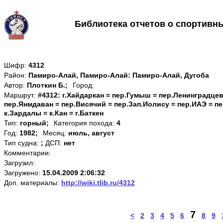
Библиотека отчетов о спортивн
Шифр:
4312
Район:
Памиро-Алай, Памиро-Алай: Памиро-Алай, Дугоба
Автор:
Плоткин Б.;
Город:
Маршрут:
#4312: г.Хайдаркан = пер.Гумыш = пер.Ленинградцев
пер.Янмдаван = пер.Висячий = пер.Зап.Иолису = пер.ИАЭ = п
к.Зардалы = к.Кан = г.Баткен
Тип:
горный;
Категория похода:
4
Год:
1982;
Месяц:
июль, август
Тип судна:
;
ДСП:
нет
Комментарии:
Загрузил:
Загружено:
15.04.2009 2:06:32
Доп. материалы:
http://wiki.tlib.ru/4312
7
<
2
3
4
5
6
8
9