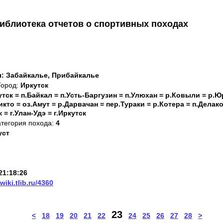
иблиотека отчетов о спортивных походах
л: Забайкалье, Прибайкалье
Город:
Иркутск
кутск = п.Байкал = п.Усть-Баргузин = п.Улюхан = р.Ковыли = р.Ю
икто = оз.Амут = р.Дарвачан = пер.Тураки = р.Котера = п.Делак
 = г.Улан-Удэ = г.Иркутск
атегория похода:
4
уст
21:18:26
/wiki.tlib.ru/4360
23
<
18
19
20
21
22
24
25
26
27
28
>