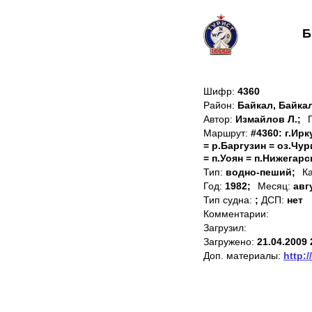
Б
Шифр:
4360
Район:
Байкал, Байка
Автор:
Измайлов Л.;
Маршрут:
#4360: г.Ир
= р.Баргузин = оз.Чур
= п.Уоян = п.Нижегарск
Тип:
водно-пеший;
К
Год:
1982;
Месяц:
авг
Тип судна:
;
ДСП:
нет
Комментарии:
Загрузил:
Загружено:
21.04.2009 
Доп. материалы:
http:/