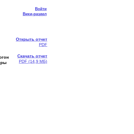
Войти
Вики-раздел
Открыть отчет
PDF
Скачать отчет
ргон
PDF (14,9 МБ)
оры