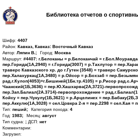
Библиотека отчетов о спортивн
Шифр:
4407
Район:
Кавказ, Кавказ: Восточный Кавказ
Автор:
Ляпин В.;
Город:
Москва
Маршрут:
#4407: г.Белоканы = р.Белоканчай = г.Бол.Моуравда
пер.Горида(1А,2940) = г.Горида(3007) = р.Тахлутор = пер.Харак
траверс Кавказского хр. до г.Гутен (3548) = траверс Самурско
пер.Халахуркац(1А,3480) = р.Ойсор = р.Бохзаб = пер.Безымян
рад.г.Кулоп(4053)+г.Бишиней(1Бк.тр.4105) = р.Рисор рад.с.Арч
Чаанский(1Б,3636) = пер.Ю.Хашхарва(2А,3721)-первопрохож
пер.Зап.Балиал(2А.3714)-первопрохождение = рад.г.Балиал(1
Койсу = пер.Чукулу(1Б,3621) = р.Арцелинех = пер.Бабаку(2Б,З
пер.Аккулю(1А,3028) = сел.Цовкра 2-я = пер.2298 = сел.Кая = 
Тип:
пеший;
Категория похода:
4
Год:
1983;
Месяц:
август
Тип судна:
;
ДСП:
нет
Комментарии:
Загрузил: