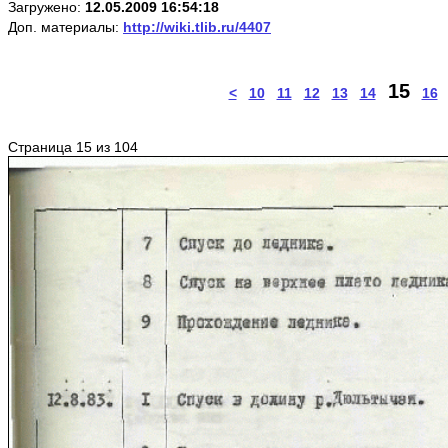
Загружено:
12.05.2009 16:54:18
Доп. материалы:
http://wiki.tlib.ru/4407
15
<
10
11
12
13
14
16
Страница 15 из 104