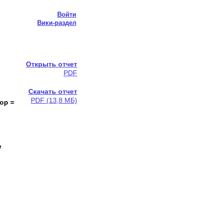
Войти
Вики-раздел
Открыть отчет
PDF
Скачать отчет
PDF (13,8 МБ)
бор =
е