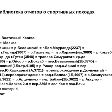
иблиотека отчетов о спортивных походах
з: Восточный Кавказ
д:
Москва
локаны = р.Белоканчай = г.Бол.Моуравда(2237) =
 г.Горида(3007) = р.Тахлутор = пер.Харакес(н/к,3089) = р.Кокзе
р. до г.Гутен (3548) = траверс Самурского хр.до
80) = р.Ойсор = р.Бохзаб = пер.Безымянный(1Б,3745) =
ишиней(1Бк.тр.4105) = р.Рисор рад.с.Арчиб = пер.
 пер.Ю.Хашхарва(2А,3721)-первопрохождение р.Дюльчытай =
14)-первопрохождение = рад.г.Балиал(1Б,4007) = р.Казикухско
,3621) = р.Арцелинех = пер.Бабаку(2Б,З622) = р.Аккулю =
 сел.Цовкра 2-я = пер.2298 = сел.Кая = пос.Вачи
я похода:
4
уст