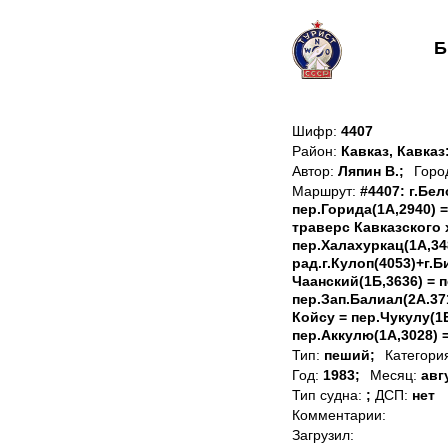
Б
Шифр:
4407
Район:
Кавказ, Кавка
Автор:
Ляпин В.;
Горо
Маршрут:
#4407: г.Бе
пер.Горида(1А,2940) =
траверс Кавказского х
пер.Халахуркац(1А,34
рад.г.Кулоп(4053)+г.Б
Чаанский(1Б,3636) =
пер.Зап.Балиал(2А.37
Койсу = пер.Чукулу(1Б
пер.Аккулю(1А,3028) =
Тип:
пеший;
Категори
Год:
1983;
Месяц:
авг
Тип судна:
;
ДСП:
нет
Комментарии:
Загрузил: