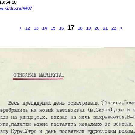
16:54:18
/wiki.tlib.ru/4407
17
<
12
13
14
15
16
18
19
20
21
22
>