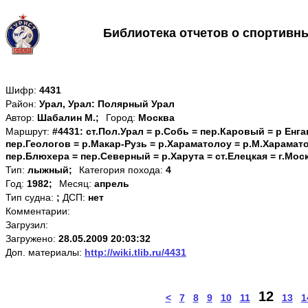
Библиотека отчетов о спортивн
Шифр:
4431
Район:
Урал, Урал: Полярный Урал
Автор:
Шабалин М.;
Город:
Москва
Маршрут:
#4431: ст.Пол.Урал = р.Собь = пер.Каровый = р Енга
пер.Геологов = р.Макар-Рузь = р.Хараматолоу = р.М.Харамат
пер.Блюхера = пер.Северный = р.Харута = ст.Елецкая = г.Мос
Тип:
лыжный;
Категория похода:
4
Год:
1982;
Месяц:
апрель
Тип судна:
;
ДСП:
нет
Комментарии:
Загрузил:
Загружено:
28.05.2009 20:03:32
Доп. материалы:
http://wiki.tlib.ru/4431
12
<
7
8
9
10
11
13
1