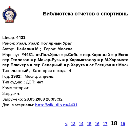
Библиотека отчетов о спортивн
Шифр:
4431
Район:
Урал, Урал: Полярный Урал
Автор:
Шабалин М.;
Город:
Москва
Маршрут:
#4431: ст.Пол.Урал = р.Собь = пер.Каровый = р Енга
пер.Геологов = р.Макар-Рузь = р.Хараматолоу = р.М.Харамат
пер.Блюхера = пер.Северный = р.Харута = ст.Елецкая = г.Мос
Тип:
лыжный;
Категория похода:
4
Год:
1982;
Месяц:
апрель
Тип судна:
;
ДСП:
нет
Комментарии:
Загрузил:
Загружено:
28.05.2009 20:03:32
Доп. материалы:
http://wiki.tlib.ru/4431
18
<
13
14
15
16
17
19