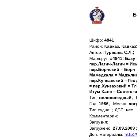
Б
Шифр:
4841
Район:
Кавказ, Кавка
Автор:
Пурнынь С.Л.;
Маршрут:
#4841: Баку
пер.Лагич-Лагич = И
пер.Борчский = Борч 
Мамедкала = Маджлис 
пер.Куппанский = Гео
= пер.Хунзахский = Т
Итум-Кале = Советск
Тип:
велосипедный;
Год:
1986;
Месяц:
авг
Тип судна:
;
ДСП:
нет
Комментарии:
Загрузил:
Загружено:
27.09.2009 
Доп. материалы:
http:/