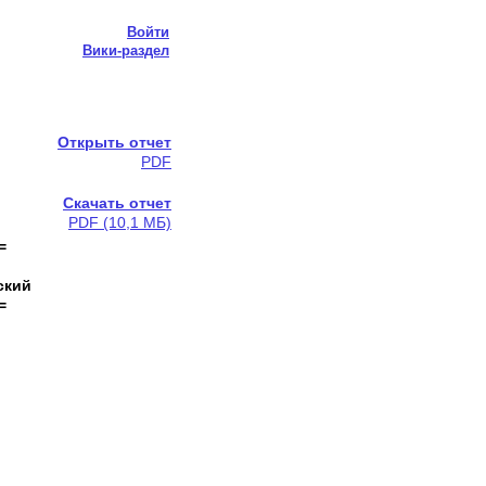
Войти
Вики-раздел
Открыть отчет
PDF
Скачать отчет
PDF (10,1 МБ)
=
ский
=