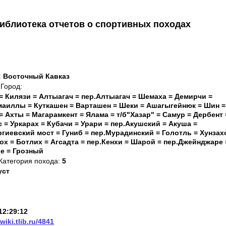
иблиотека отчетов о спортивных походах
з: Восточный Кавказ
Город:
 = Килязи = Алтыагач = пер.Алтыагач = Шемаха = Демирчи =
смаиллы = Куткашен = Варташен = Шеки = Ашагыгейнюк = Шин =
= Ахты = Магарамкент = Ялама = т/б"Хазар" = Самур = Дербент 
= Уркарах = Кубачи = Урари = пер.Акушский = Акуша =
ргиевский мост = Гуниб = пер.Мурадинский = Голотль = Хунзах
лох = Ботлих = Агсадта = пер.Кенхи = Шарой = пер.Джейнджаре 
ое = Грозный
Категория похода:
5
уст
12:29:12
/wiki.tlib.ru/4841